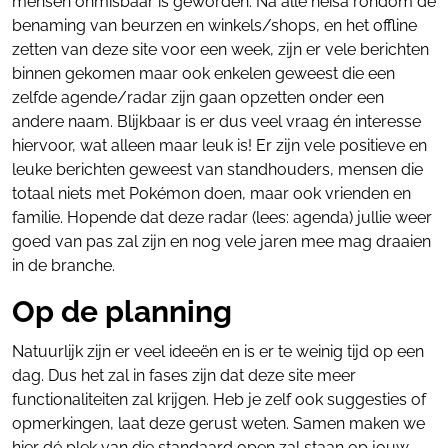
mensen onmisbaar is geworden. Na alle heisa rondom de
benaming van beurzen en winkels/shops, en het offline
zetten van deze site voor een week, zijn er vele berichten
binnen gekomen maar ook enkelen geweest die een
zelfde agende/radar zijn gaan opzetten onder een
andere naam. Blijkbaar is er dus veel vraag én interesse
hiervoor, wat alleen maar leuk is! Er zijn vele positieve en
leuke berichten geweest van standhouders, mensen die
totaal niets met Pokémon doen, maar ook vrienden en
familie. Hopende dat deze radar (lees: agenda) jullie weer
goed van pas zal zijn en nog vele jaren mee mag draaien
in de branche.
Op de planning
Natuurlijk zijn er veel ideeën en is er te weinig tijd op een
dag. Dus het zal in fases zijn dat deze site meer
functionaliteiten zal krijgen. Heb je zelf ook suggesties of
opmerkingen, laat deze gerust weten. Samen maken we
hier dé plek van die standaard open zal staan op jouw