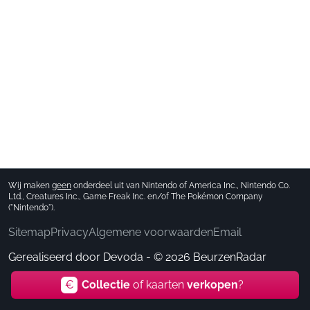
Wij maken
geen
onderdeel uit van Nintendo of America Inc., Nintendo Co.
Ltd., Creatures Inc., Game Freak Inc. en/of The Pokémon Company
("Nintendo").
Sitemap
Privacy
Algemene voorwaarden
Email
Gerealiseerd door
Devoda
- © 2026 BeurzenRadar
€
Collectie
of kaarten
verkopen
?