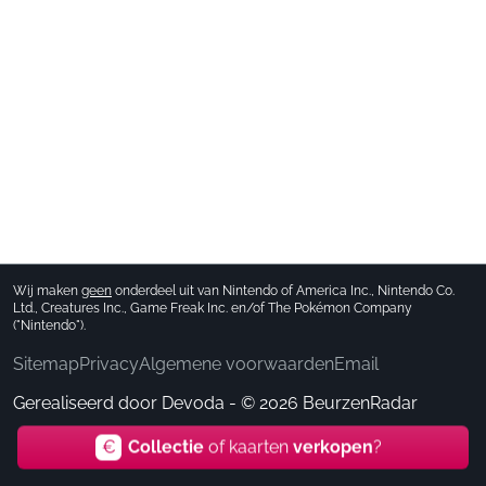
Wij maken
geen
onderdeel uit van Nintendo of America Inc., Nintendo Co.
Ltd., Creatures Inc., Game Freak Inc. en/of The Pokémon Company
("Nintendo").
Sitemap
Privacy
Algemene voorwaarden
Email
Gerealiseerd door
Devoda
- © 2026 BeurzenRadar
€
Collectie
of kaarten
verkopen
?