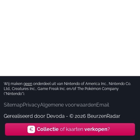
Wij maken
geen
onderdeel uit van Nintendo of America Inc., Nintendo Co.
Ltd., Creatures Inc., Game Freak Inc. en/of The Pokémon Company
("Nintendo").
Sitemap
Privacy
Algemene voorwaarden
Email
Gerealiseerd door
Devoda
- © 2026 BeurzenRadar
€
Collectie
of kaarten
verkopen
?