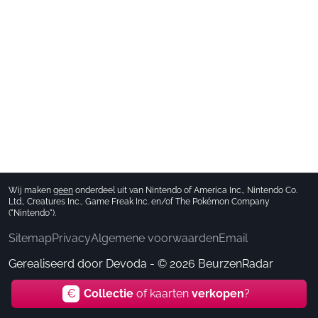
Wij maken
geen
onderdeel uit van Nintendo of America Inc., Nintendo Co.
Ltd., Creatures Inc., Game Freak Inc. en/of The Pokémon Company
("Nintendo").
Sitemap
Privacy
Algemene voorwaarden
Email
Gerealiseerd door
Devoda
- © 2026 BeurzenRadar
€
Collectie
of kaarten
verkopen
?