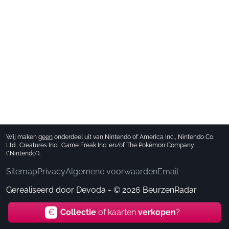
Wij maken
geen
onderdeel uit van Nintendo of America Inc., Nintendo Co.
Ltd., Creatures Inc., Game Freak Inc. en/of The Pokémon Company
("Nintendo").
Sitemap
Privacy
Algemene voorwaarden
Email
Gerealiseerd door
Devoda
- © 2026 BeurzenRadar
€
Collectie
of kaarten
verkopen
?