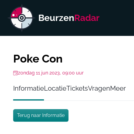
Beurzen
Radar
Poke Con
zondag 11 jun 2023, 09:00 uur
Informatie
Locatie
Tickets
Vragen
Meer
Terug naar Informatie