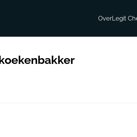
Over
Legit Ch
ekoekenbakker