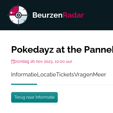
Beurzen
Radar
Pokedayz at the Pann
zondag 26 nov 2023, 10:00 uur
Informatie
Locatie
Tickets
Vragen
Meer
Terug naar Informatie