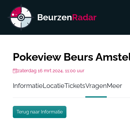
Beurzen
Radar
Pokeview Beurs Amste
zaterdag 16 mrt 2024, 11:00 uur
Informatie
Locatie
Tickets
Vragen
Meer
Terug naar Informatie