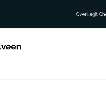
Over
Legit Ch
lveen